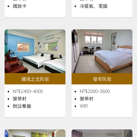
國旅卡
冷暖氣、電腦
國境之北民宿
發哥民宿
NT$2400~4000
NT$2000~3600
樂華村
樂華村
附設餐廳
WIFI