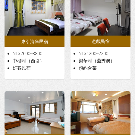
東引海角民宿
遊戲民宿
NT$2600~3800
NT$1200~2200
中柳村（西引）
樂華村（燕秀澳）
好客民宿
預約合菜