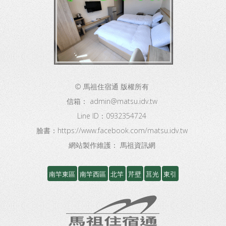
© 馬祖住宿通 版權所有
信箱：
admin@matsu.idv.tw
Line ID：0932354724
臉書：
https://www.facebook.com/matsu.idv.tw
網站製作維護：
馬祖資訊網
南竿東區
南竿西區
北竿
芹壁
莒光
東引