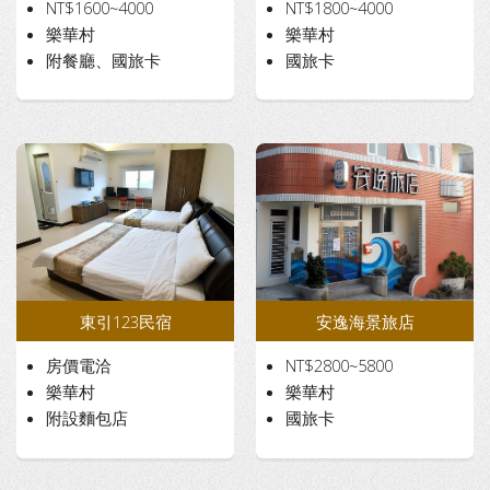
NT$1600~4000
NT$1800~4000
樂華村
樂華村
附餐廳、國旅卡
國旅卡
東引123民宿
安逸海景旅店
房價電洽
NT$2800~5800
樂華村
樂華村
附設麵包店
國旅卡