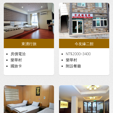
東湧行旅
今友緣二館
房價電洽
NT$2000~3400
樂華村
樂華村
國旅卡
附設餐廳