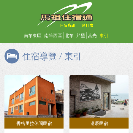
南竿東區
南竿西區
北竿
芹壁
莒光
東引
住宿導覽 / 東引
香格里拉休閒民宿
邊辰民宿