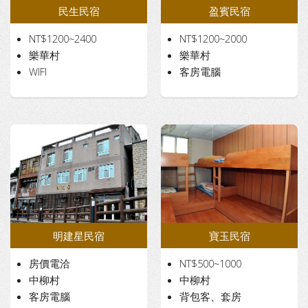
民生民宿
盈賓民宿
NT$1200~2400
NT$1200~2000
樂華村
樂華村
WIFI
客房電腦
明建星民宿
寶玉民宿
房價電洽
NT$500~1000
中柳村
中柳村
客房電腦
背包客、套房