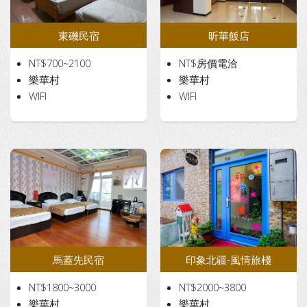
東磯民宿
昕華飯店
NT$700~2100
NT$房價電洽
樂華村
樂華村
WIFI
WIFI
馬蓋先民宿
印象北疆-風情旅棧
NT$1800~3000
NT$2000~3800
樂華村
樂華村