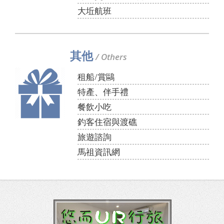
大坵航班
其他
/ Others
租船/賞鷗
特產、伴手禮
餐飲小吃
釣客住宿與渡礁
旅遊諮詢
馬祖資訊網