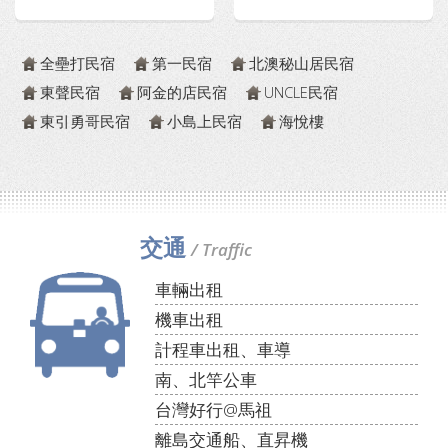
全壘打民宿
第一民宿
北澳秘山居民宿
東聲民宿
阿金的店民宿
UNCLE民宿
東引勇哥民宿
小島上民宿
海悅樓
交通
/ Traffic
車輛出租
機車出租
計程車出租、車導
南、北竿公車
台灣好行@馬祖
離島交通船、直昇機